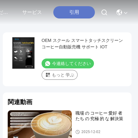
引用
連絡 ください
サービス
OEM スクール スマートタッチスクリーン
コーヒー自動販売機 サポート IOT
今連絡してください
もっと 学ぶ
関連動画
職場 の コーヒー 愛好 者
たち の 究極 的 な 解決策
商用コーヒー自動販売機
2025-12-02