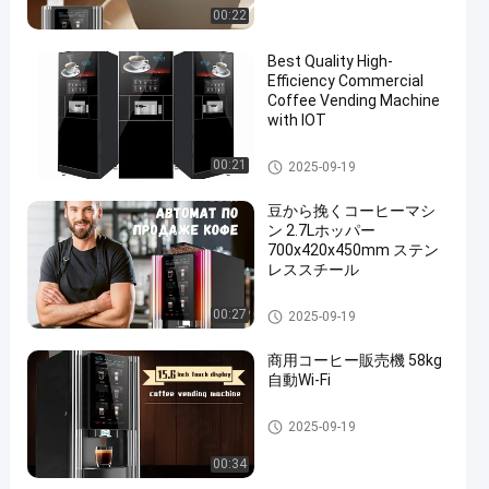
00:22
Best Quality High-
Efficiency Commercial
Coffee Vending Machine
with IOT
商用コーヒー自動販売機
00:21
2025-09-19
豆から挽くコーヒーマシ
ン 2.7Lホッパー
700x420x450mm ステン
レススチール
商用コーヒー自動販売機
00:27
2025-09-19
商用コーヒー販売機 58kg
自動Wi-Fi
商用コーヒー自動販売機
2025-09-19
00:34