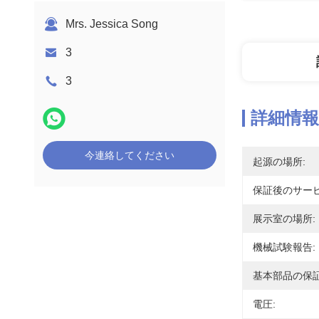
Mrs. Jessica Song
3
3
詳細情報
今連絡してください
起源の場所:
保証後のサービ
展示室の場所:
機械試験報告:
基本部品の保証
電圧: