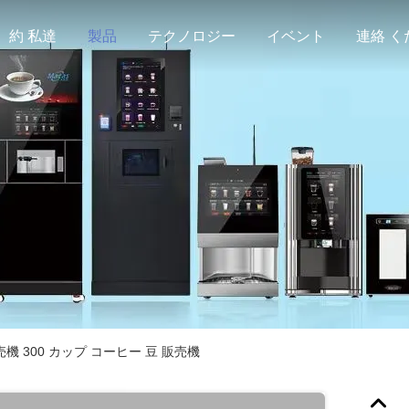
約 私達
製品
テクノロジー
イベント
売機 300 カップ コーヒー 豆 販売機