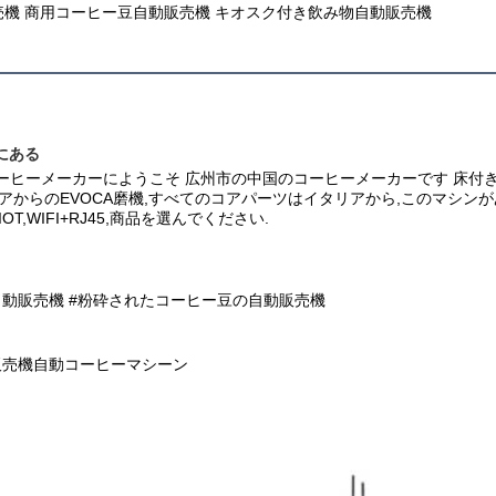
機 商用コーヒー豆自動販売機 キオスク付き飲み物自動販売機
にある
コーヒーメーカーにようこそ 広州市の中国のコーヒーメーカーです 床付き
アからのEVOCA磨機,すべてのコアパーツはイタリアから,このマシン
OT,WIFI+RJ45,商品を選んでください.
動販売機 #
粉砕されたコーヒー豆の自動販売機
販売機
自動コーヒーマシーン