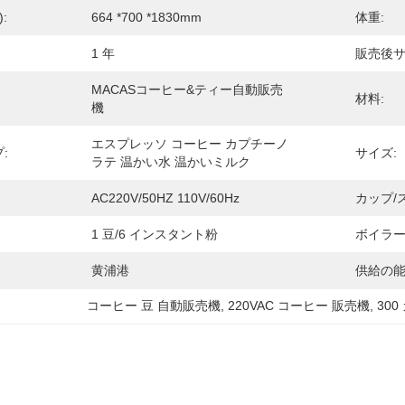
:
664 *700 *1830mm
体重:
1 年
販売後サ
MACASコーヒー&ティー自動販売
材料:
機
エスプレッソ コーヒー カプチーノ 
:
サイズ:
ラテ 温かい水 温かいミルク
AC220V/50HZ 110V/60Hz
カップ/
1 豆/6 インスタント粉
ボイラー
黄浦港
供給の能
コーヒー 豆 自動販売機
, 
220VAC コーヒー 販売機
, 
30