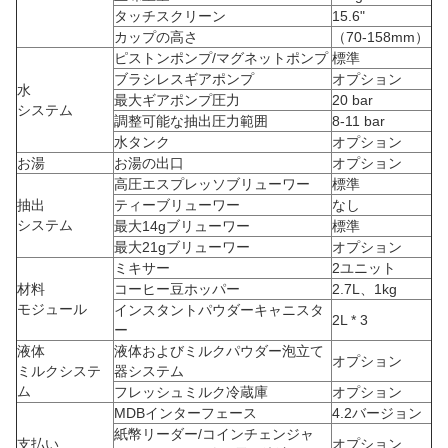
タッチスクリーン
15.6"
カップの高さ
（70-158mm）
ピストンポンプ/マグネットポンプ
標準
ブラシレスギアポンプ
オプション
水
最大ギアポンプ圧力
20 bar
システム
調整可能な抽出圧力範囲
8-11 bar
水タンク
オプション
お湯
お湯の出口
オプション
高圧エスプレッソブリューワー
標準
抽出
ティーブリューワー
なし
システム
最大14gブリューワー
標準
最大21gブリューワー
オプション
ミキサー
2ユニット
材料
コーヒー豆ホッパー
2.7L、1kg
モジュール
インスタントパウダーキャニスタ
2L * 3
ー
液体
液体およびミルクパウダー泡立て
オプション
ミルクシステ
器システム
ム
フレッシュミルク冷蔵庫
オプション
MDBインターフェース
4.2バージョン
紙幣リーダー/コインチェンジャ
支払い
オプション