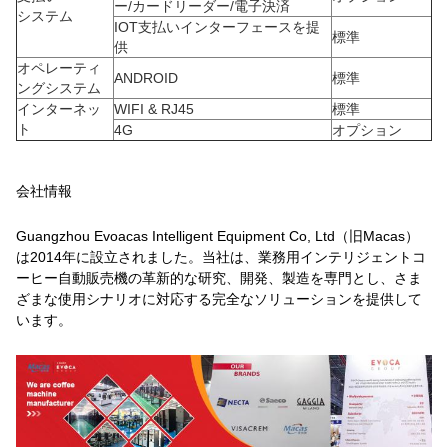
ー/カードリーダー/電子決済
システム
IOT支払いインターフェースを提
標準
供
オペレーティ
ANDROID
標準
ングシステム
インターネッ
WIFI & RJ45
標準
ト
4G
オプション
会社情報
Guangzhou Evoacas Intelligent Equipment Co, Ltd（旧Macas）
は2014年に設立されました。当社は、業務用インテリジェントコ
ーヒー自動販売機の革新的な研究、開発、製造を専門とし、さま
ざまな使用シナリオに対応する完全なソリューションを提供して
います。