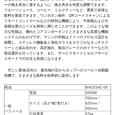
ーの挽き具合に達するように、挽き具合を何度も調整できます。
フルーツジュース、コーヒー、ミルクティーなど、豊富で多様な
飲料を製造できます。ワンボタン操作、QRコードスキャンによる
リモートコントロールなどの特別な機能により、中規模および大
規模企業のニーズを簡単に満たすことができます。このような強
力な性能は、優れたコアコンポーネントとさまざまな高度な機能
システムのおかげです。マシンの外観はドイツのプロセス設計を
踏襲し、ステンレス鋼板金と強化ガラスをカラフルなタッチスク
リーンと組み合わせ、高圧抽出、食品グレードのボイラーなどの
部品選択も行っています。また、サービスモードとセルフサービ
スモードでの注文も容易になります。
忙しい飲食店向け、最先端の豆からカップへのコーヒー自動販
売機で、さまざまな飲料を効率的に提供します
構成
MACES4C-00
電源
2000W
700mm *
サイズ（高さ*幅*奥行き）
420mm *
一般
450mm
パラメータ
正味重量
57kg