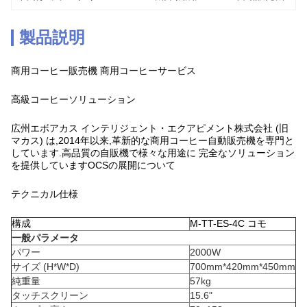
製品説明
商用コーヒー販売機 商用コーヒーサービス
高級コーヒーソリューション
広州エボアカス インテリジェント・エクアピメント株式会社 (旧
マカス) は,2014年以来,革新的な商用コーヒー自動販売機を専門と
しています.高品質の自販機で様々な用途に 完全なソリューション
を提供していますOCSの展開について
テクニカル仕様
構成
M-TT-ES-4C コモ
一般パラメータ
パワー
2000W
サイズ (H*W*D)
700mm*420mm*450mm
純重量
57kg
タッチスクリーン
15.6"