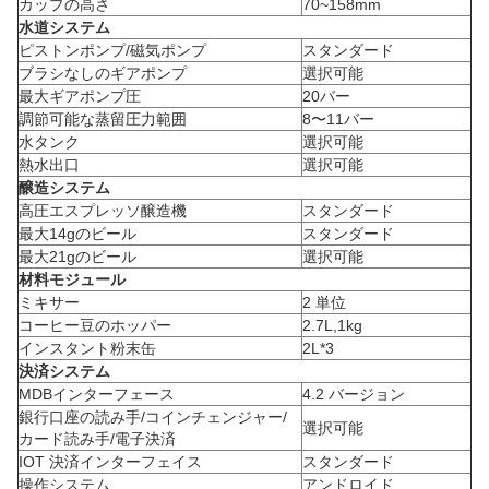
カップの高さ
70~158mm
水道システム
ピストンポンプ/磁気ポンプ
スタンダード
ブラシなしのギアポンプ
選択可能
最大ギアポンプ圧
20バー
調節可能な蒸留圧力範囲
8〜11バー
水タンク
選択可能
熱水出口
選択可能
醸造システム
高圧エスプレッソ醸造機
スタンダード
最大14gのビール
スタンダード
最大21gのビール
選択可能
材料モジュール
ミキサー
2 単位
コーヒー豆のホッパー
2.7L,1kg
インスタント粉末缶
2L*3
決済システム
MDBインターフェース
4.2 バージョン
銀行口座の読み手/コインチェンジャー/
選択可能
カード読み手/電子決済
IOT 決済インターフェイス
スタンダード
操作システム
アンドロイド